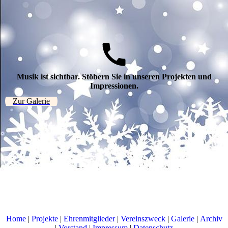
Musik ist sichtbar. Stöbern Sie in unseren Projekten und
Impressionen.
Zur Galerie
Home
|
Projekte
|
Ehrenmitglieder
|
Vereinszweck
|
Galerie
|
Archiv
|
Vorstand
|
Impressum
|
Datenschutz